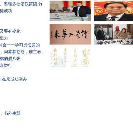
、整理多批楚汉简牍 竹
徒成功
行·感知文化里的中国·
又要有变化
造力
研讨会一一学习贯彻党的
，问莽莽苍苍，谁主春
的致辞
糯的腊八粥
在京举行
会 在京成功举办
，书外生慧