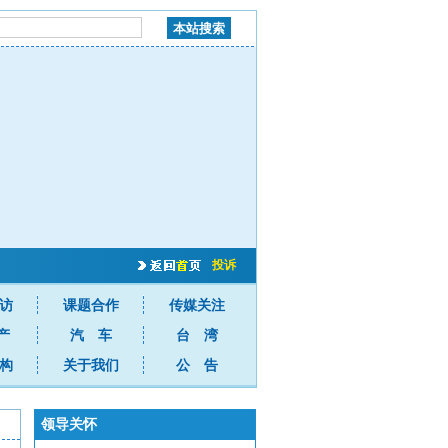
投诉
访
课题合作
传媒关注
产
汽 车
台 湾
构
关于我们
公 告
领导关怀