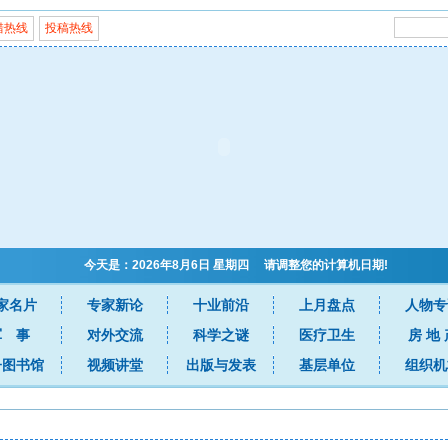
错热线
投稿热线
今天是：2026年8月6日 星期四 请调整您的计算机日期!
家名片
专家新论
十业前沿
上月盘点
人物专
军 事
对外交流
科学之谜
医疗卫生
房 地 
子图书馆
视频讲堂
出版与发表
基层单位
组织机