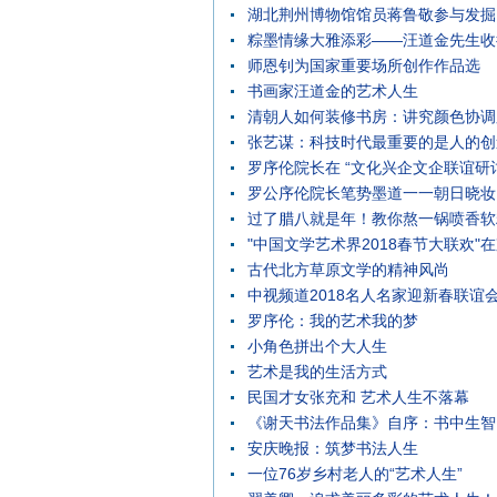
湖北荆州博物馆馆员蒋鲁敬参与发掘
粽墨情缘大雅添彩——汪道金先生收
木之上，读简证史意兴长（文化中国
师恩钊为国家重要场所创作作品选
关注冷门绝学）
书画家汪道金的艺术人生
清朝人如何装修书房：讲究颜色协调
张艺谋：科技时代最重要的是人的创
罗序伦院长在 “文化兴企文企联谊
罗公序伦院长笔势墨道一一朝日晓妆
十九大精神，暨迎春书画展览会"上
过了腊八就是年！教你熬一锅喷香软
天？
"中国文学艺术界2018春节大联欢"
古代北方草原文学的精神风尚
中视频道2018名人名家迎新春联谊
罗序伦：我的艺术我的梦
小角色拼出个大人生
艺术是我的生活方式
民国才女张充和 艺术人生不落幕
《谢天书法作品集》自序：书中生智
安庆晚报：筑梦书法人生
一位76岁乡村老人的“艺术人生”