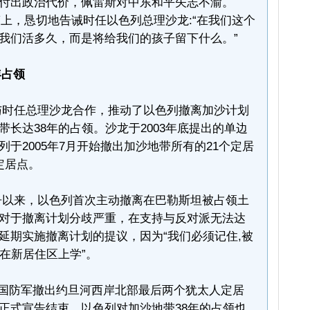
付出政治代价，佩雷斯对中东和平矢志不渝。
寿筵上，恳切地告诫时任以色列总理沙龙:“在我们这个
我们活多久，而是将给我们的孩子留下什么。”
年占领
与时任总理沙龙合作，推动了以色列撤离加沙计划
长达38年的占领。沙龙于2003年底提出的单边
于2005年7月开始撤出加沙地带所有的21个定居
定居点。
争以来，以色列首次主动撤离在巴勒斯坦被占领土
对于撤离计划分歧严重，在支持与反对派无法达
延期实施撤离计划的提议，因为“我们必须记住,被
在新居住区上学”。
色列国防军撤出约旦河西岸北部最后两个犹太人定居
正式宣告结束，以色列对加沙地带38年的占领也