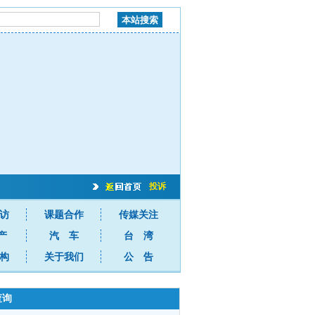
投诉
访
课题合作
传媒关注
产
汽 车
台 湾
构
关于我们
公 告
查询