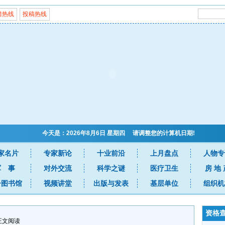
错热线
投稿热线
今天是：2026年8月6日 星期四 请调整您的计算机日期!
家名片
专家新论
十业前沿
上月盘点
人物专
军 事
对外交流
科学之谜
医疗卫生
房 地 
子图书馆
视频讲堂
出版与发表
基层单位
组织机
资格
 正文阅读