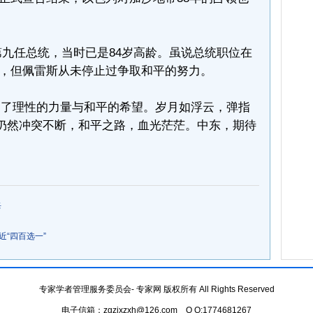
第九任总统，当时已是84岁高龄。虽说总统职位在
，但佩雷斯从未停止过争取和平的努力。
了理性的力量与和平的希望。岁月如浮云，弹指
以仍然冲突不断，和平之路，血光茫茫。中东，期待
兵
近“四百选一”
专家学者管理服务委员会- 专家网 版权所有 All Rights Reserved
电子信箱：zgzjxzxh@126.com Q Q:1774681267