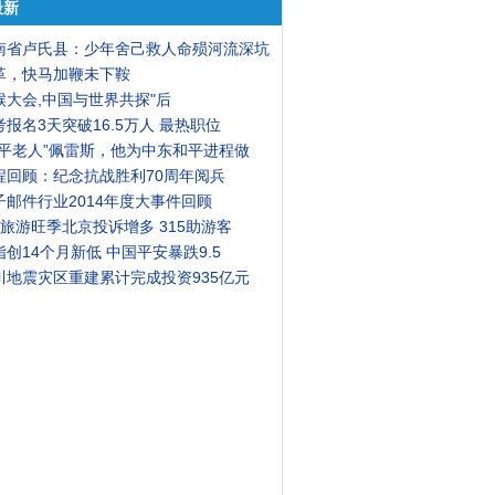
最新
南省卢氏县：少年舍己救人命殒河流深坑
革，快马加鞭未下鞍
候大会,中国与世界共探"后
考报名3天突破16.5万人 最热职位
和平老人”佩雷斯，他为中东和平进程做
程回顾：纪念抗战胜利70周年阅兵
子邮件行业2014年度大事件回顾
月旅游旺季北京投诉增多 315助游客
指创14个月新低 中国平安暴跌9.5
川地震灾区重建累计完成投资935亿元